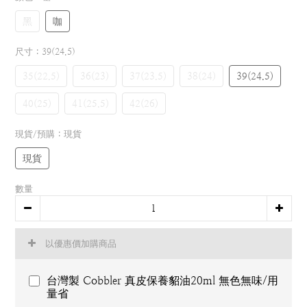
黑
咖
尺寸
: 39(24.5)
35(22.5)
36(23)
37(23.5)
38(24)
39(24.5)
40(25)
41(25.5)
42(26)
現貨/預購
: 現貨
現貨
數量
以優惠價加購商品
台灣製 Cobbler 真皮保養貂油20ml 無色無味/用
量省