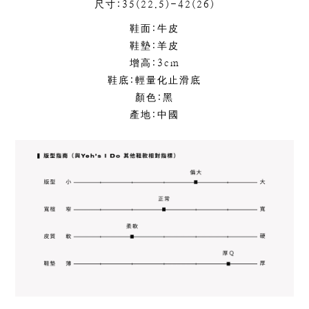
尺寸:35(22.5)-42(26)
鞋面:牛皮
鞋墊:羊皮
增高:3cm
鞋底:輕量化止滑底
顏色:黑
產地:中國